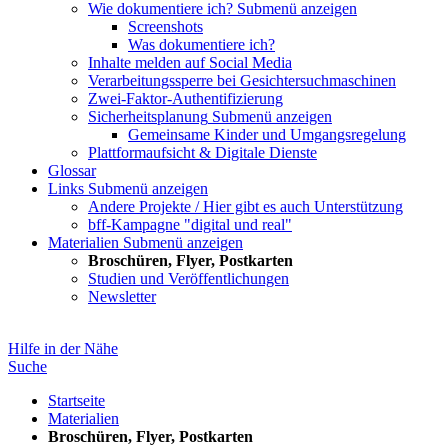
Wie dokumentiere ich?
Submenü anzeigen
Screenshots
Was dokumentiere ich?
Inhalte melden auf Social Media
Verarbeitungssperre bei Gesichtersuchmaschinen
Zwei-Faktor-Authentifizierung
Sicherheitsplanung
Submenü anzeigen
Gemeinsame Kinder und Umgangsregelung
Plattformaufsicht & Digitale Dienste
Glossar
Links
Submenü anzeigen
Andere Projekte / Hier gibt es auch Unterstützung
bff-Kampagne "digital und real"
Materialien
Submenü anzeigen
Broschüren, Flyer, Postkarten
Studien und Veröffentlichungen
Newsletter
Hilfe in der Nähe
Suche
Startseite
Materialien
Broschüren, Flyer, Postkarten