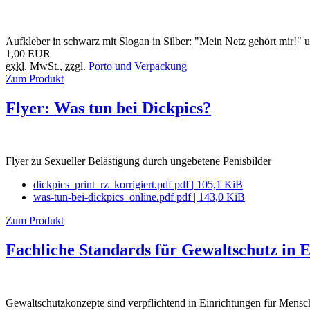
Aufkleber in schwarz mit Slogan in Silber: "Mein Netz gehört mir!" 
1,00
EUR
exkl.
MwSt.
,
zzgl.
Porto und Verpackung
Zum Produkt
Flyer: Was tun bei Dickpics?
Flyer zu Sexueller Belästigung durch ungebetene Penisbilder
dickpics_print_rz_korrigiert.pdf
pdf
|
105,1 KiB
was-tun-bei-dickpics_online.pdf
pdf
|
143,0 KiB
Zum Produkt
Fachliche Standards für Gewaltschutz in 
Gewaltschutzkonzepte sind verpflichtend in Einrichtungen für Mens