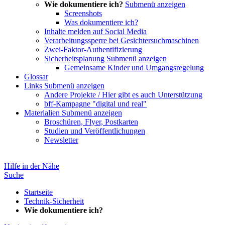
Wie dokumentiere ich?
Submenü anzeigen
Screenshots
Was dokumentiere ich?
Inhalte melden auf Social Media
Verarbeitungssperre bei Gesichtersuchmaschinen
Zwei-Faktor-Authentifizierung
Sicherheitsplanung
Submenü anzeigen
Gemeinsame Kinder und Umgangsregelung
Glossar
Links
Submenü anzeigen
Andere Projekte / Hier gibt es auch Unterstützung
bff-Kampagne "digital und real"
Materialien
Submenü anzeigen
Broschüren, Flyer, Postkarten
Studien und Veröffentlichungen
Newsletter
Hilfe in der Nähe
Suche
Startseite
Technik-Sicherheit
Wie dokumentiere ich?